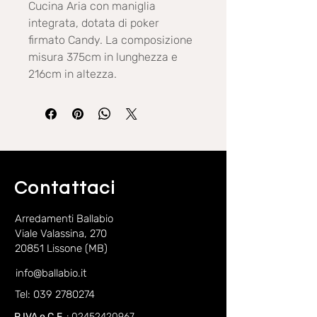
Cucina Aria con maniglia
integrata, dotata di poker
firmato Candy. La composizione
misura 375cm in lunghezza e
216cm in altezza.
Contattaci
Arredamenti Ballabio
Viale Valassina, 270
20851 Lissone (MB)
info@ballabio.it
Tel: 039 2780274
P.IVA e C.F.
:
02452420967