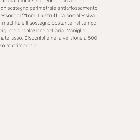
ruttura a molle indipendenti in acciaio
con sostegno perimetrale antiaffossamento
pessore di 21 cm. La struttura complessiva
rmabilità e il sostegno costante nel tempo.
gliore circolazione dell’aria. Maniglie
 materasso. Disponibile nella versione a 800
sso matrimoniale.