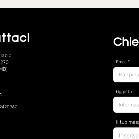
ttaci
Chie
labio
 270
Email
(MB)
Oggetto
4
52420967
Il tuo me