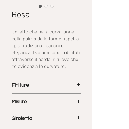
Rosa
Un letto che nella curvatura e
nella pulizia delle forme rispetta
i più tradizionali canoni di
eleganza. I volumi sono nobilitati
attraverso il bordo in rilievo che
ne evidenzia le curvature.
Finiture
Il prodotto può essere personalizzato
Misure
scegliendo tra una vasta gamma di
colori in tessuto, texil oppure pelle.
L. 90 cm x P. 190-200cm
Finitura composizione in foto: Vienna
Giroletto
L. 120 cm x P. 190-200-210 cm
804
L. 160 cm x P. 190-200-210 cm