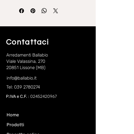
Floor, Fly
L. 180 cm x P. 200-210 cm
L. 200 cm x P. 200-210 cm
Contattaci
Arredamenti Ballabio
Viale Valassina, 270
20851 Lissone (MB)
info@ballabio.it
Tel: 039 2780274
P.IVA e C.F.
:
02452420967
Home
Prodotti