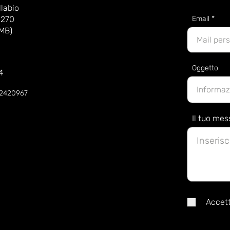
labio
 270
Email
(MB)
Oggetto
4
52420967
Il tuo me
Accett