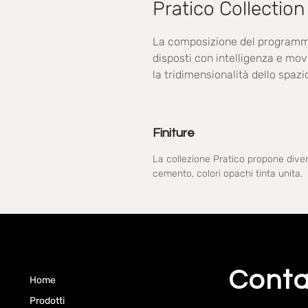
Pratico Collection
La composizione del programma 
disposti con intelligenza e mov
la tridimensionalità dello spazi
Finiture
La collezione Pratico propone divers
cemento, colori opachi tinta unita.
Conta
Home
Prodotti