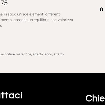
 75
Pratico unisce elementi differenti,
imento, creando un equilibrio che valorizza
o.
e finiture materiche, effetto legno, effetto
ttaci
Chie