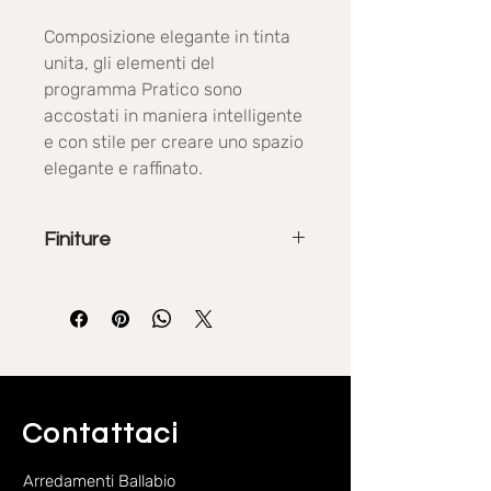
Composizione elegante in tinta
unita, gli elementi del
programma Pratico sono
accostati in maniera intelligente
e con stile per creare uno spazio
elegante e raffinato.
Finiture
La collezione Pratico propone
diverse finiture materiche, effetto
legno, effetto cemento, colori opachi
tinta unita.
Contattaci
Arredamenti Ballabio