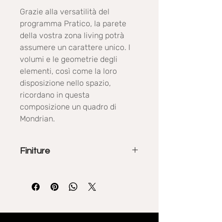
Grazie alla versatilità del
programma Pratico, la parete
della vostra zona living potrà
assumere un carattere unico. I
volumi e le geometrie degli
elementi, così come la loro
disposizione nello spazio,
ricordano in questa
composizione un quadro di
Mondrian.
Finiture
La collezione Pratico propone
diverse finiture materiche, effetto
legno, effetto cemento, colori opachi
tinta unita.