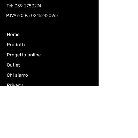
Tel: 039 2780274
P.IVA e C.F.
:
02452420967
Home
Prodotti
Progetto online
Outlet
Chi siamo
Privacy