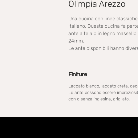
Olimpia Arezzo
Una cucina con linee classiche 
italiano. Questa cucina fa pa
ante a telaio in legno massello
24mm.
Le ante disponibili hanno divers
Finiture
Laccato bianco, laccato creta, dec
Le ante possono essere impreziosite
con o senza inglesina, grigliato.