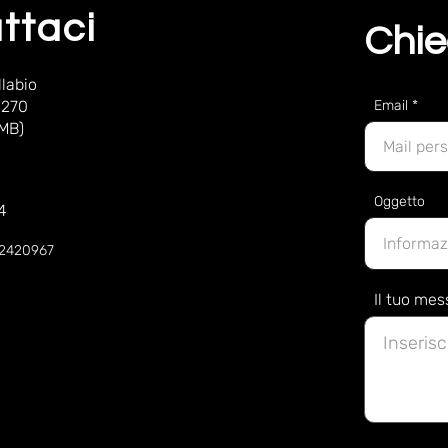
ttaci
Chie
labio
 270
Email
(MB)
Oggetto
4
52420967
Il tuo me