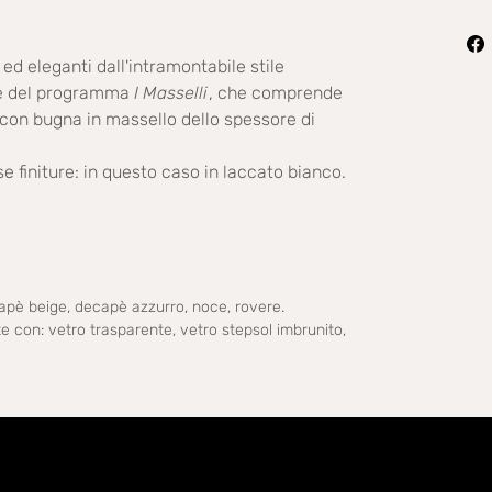
ed eleganti dall'intramontabile stile
rte del programma
I Masselli
, che comprende
 con bugna in massello dello spessore di
e finiture: in questo caso in laccato bianco.
apè beige, decapè azzurro, noce, rovere.
 con: vetro trasparente, vetro stepsol imbrunito,