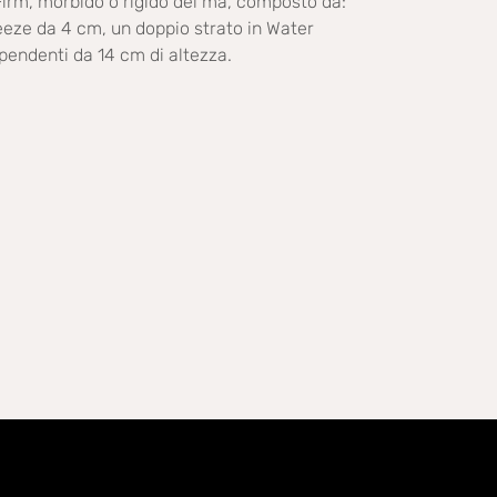
irm, morbido o rigido del ma, composto da:
eze da 4 cm, un doppio strato in Water
endenti da 14 cm di altezza.