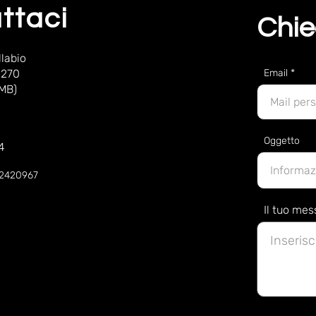
ttaci
Chie
labio
 270
Email
(MB)
Oggetto
4
52420967
Il tuo me