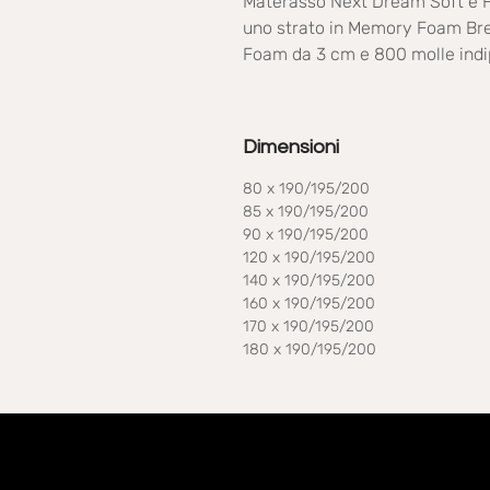
Materasso Next Dream Soft e F
uno strato in Memory Foam Bre
Foam da 3 cm e 800 molle indip
Dimensioni
80 x 190/195/200
85 x 190/195/200
90 x 190/195/200
120 x 190/195/200
140 x 190/195/200
160 x 190/195/200
170 x 190/195/200
180 x 190/195/200