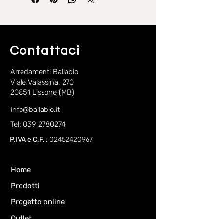
effetto cemento, colori opachi tinta
unita.
Contattaci
Arredamenti Ballabio
Viale Valassina, 270
20851 Lissone (MB)
info@ballabio.it
Tel: 039 2780274
P.IVA e C.F.
:
02452420967
Home
Prodotti
Progetto online
Outlet