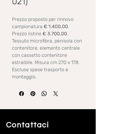
021)
Prezzo proposto per rinnovo
campionatura
€ 1.400,00
.
Prezzo listino
€ 3.700,00
.
Tessuto microfibra, penisola con
contenitore, elemento centrale
con cassetto contenitore
estraibile. Misura cm 270 x 178.
Escluse spese trasporto e
montaggio.
Contattaci