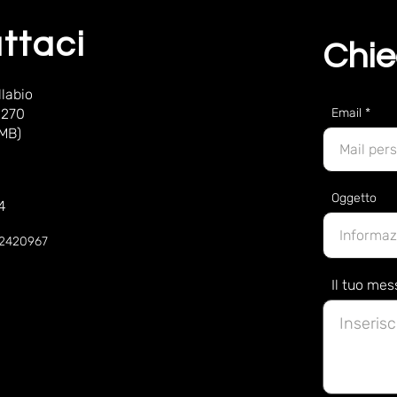
ttaci
Chie
labio
 270
Email
(MB)
Oggetto
4
52420967
Il tuo me