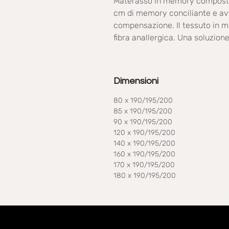
Materasso in memory composto d
cm di memory conciliante e avv
compensazione. Il tessuto in m
fibra anallergica. Una soluzione
Dimensioni
80 x 190/195/200
85 x 190/195/200
90 x 190/195/200
120 x 190/195/200
140 x 190/195/200
160 x 190/195/200
170 x 190/195/200
180 x 190/195/200