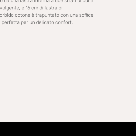
a una lastra interna a due strati di cui 6
olgente, e 16 cm di lastra di
orbido cotone è trapuntato con una soffice
 perfetta per un delicato confort.