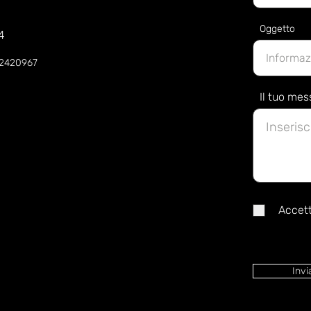
Oggetto
4
52420967
Il tuo me
Accett
Invi