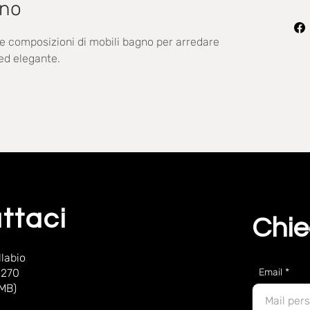
gno
se composizioni di mobili bagno per arredare
ed elegante.
ttaci
Chie
labio
 270
Email
(MB)