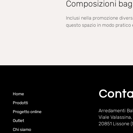
Composizioni ba
Inclusi nella promozione diver
questo spazio in modo pratico 
Conta
Home
Prodotti
Arredamenti Bal
Progetto online
Viale Valassina,
Outlet
20851 Lissone 
Chi siamo