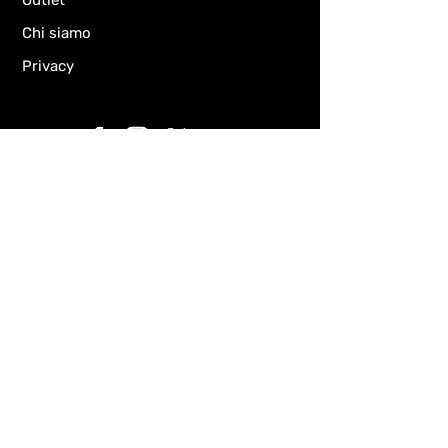
Outlet
Chi siamo
Privacy
Chiedi informazioni
Email
Oggetto
Il tuo messaggio