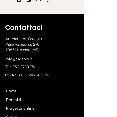
essenze, colori, materici.
Gli imbottiti possono essere in
cotone, HOP o cotone operato in
diversi colori.
Contattaci
Arredamenti Ballabio
Viale Valassina, 270
20851 Lissone (MB)
info@ballabio.it
Tel: 039 2780274
P.IVA e C.F.
:
02452420967
Home
Prodotti
Progetto online