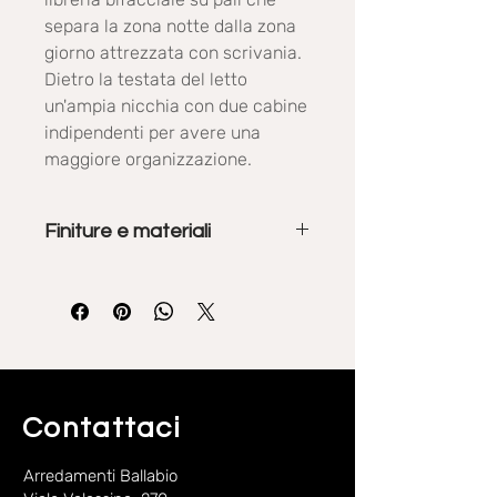
separa la zona notte dalla zona
giorno attrezzata con scrivania.
Dietro la testata del letto
un'ampia nicchia con due cabine
indipendenti per avere una
maggiore organizzazione.
Finiture e materiali
Gli armadi e i vari elementi d'arredo
sono disponibili in varie finiture:
essenze, colori, materici.
Gli imbottiti possono essere in
cotone, HOP o cotone operato in
diversi colori.
Contattaci
Arredamenti Ballabio