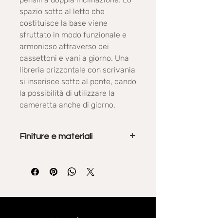
spazio sotto al letto che
costituisce la base viene
sfruttato in modo funzionale e
armonioso attraverso dei
cassettoni e vani a giorno. Una
libreria orizzontale con scrivania
si inserisce sotto al ponte, dando
la possibilità di utilizzare la
cameretta anche di giorno.
Finiture e materiali
Gli armadi e i vari elementi d'arredo
sono disponibili in varie finiture:
essenze, colori, materici.
Gli imbottiti possono essere in
cotone, HOP o cotone operato in
diversi colori.