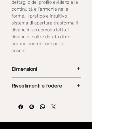
dettaglio del profilo evidenzia la
continuità e l'armonia nelle
forme. Il pratico e intuitivo
sistema di apertura trasforma il
divano in un comodo letto. Il
divano è inoltre dotato di un
pratico contenitore porta
cuscini.
Dimensioni
Nella versione base: P. 91 cm x H 93
Rivestimenti e fodere
cm
A letto esteso: P. 205 cm x H 69 cm
Prodotto disponibile con vari
rivestimenti in tessuto o in pelle.