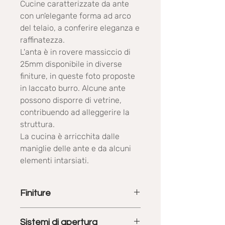
Cucine caratterizzate da ante
con un'elegante forma ad arco
del telaio, a conferire eleganza e
raffinatezza.
L'anta è in rovere massiccio di
25mm disponibile in diverse
finiture, in queste foto proposte
in laccato burro. Alcune ante
possono disporre di vetrine,
contribuendo ad alleggerire la
struttura.
La cucina è arricchita dalle
maniglie delle ante e da alcuni
elementi intarsiati.
Finiture
Le finiture disponibili sono:
anta
Sistemi di apertura
legno
(
decapé beige
,
decapé azzurro
,