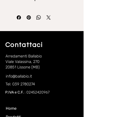
rovere
, con possibilità di includere
Le ante possono includere la
fregio),
anta laccato
(
bianco
,
burro
,
maniglia esterna
oppure dei
pomoli.
creta
).
Contattaci
Arredamenti Ballabio
Viale Valassina, 270
20851 Lissone (MB)
info@ballabio.it
Tel: 039 2780274
P.IVA e C.F.
:
02452420967
Home