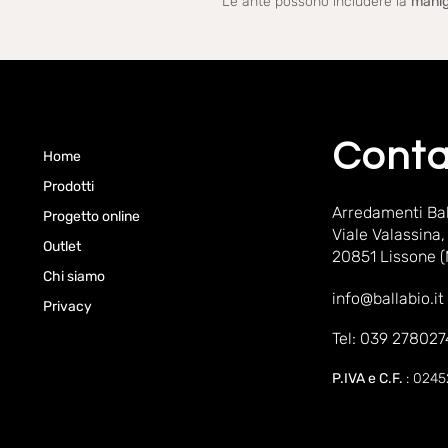
Le ante possono includere la
manig
Conta
Home
Prodotti
Arredamenti Bal
Progetto online
Viale Valassina,
Outlet
20851 Lissone 
Chi siamo
info@ballabio.it
Privacy
Tel: 039 278027
P.IVA e C.F.
: 024