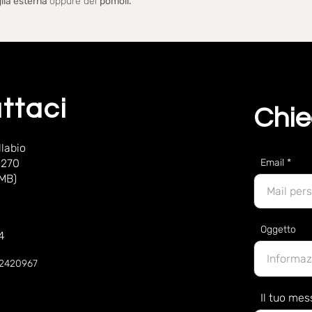
lia esterna
oppure dei
pomoli.
ttaci
Chie
labio
 270
Email
(MB)
Oggetto
4
52420967
Il tuo me